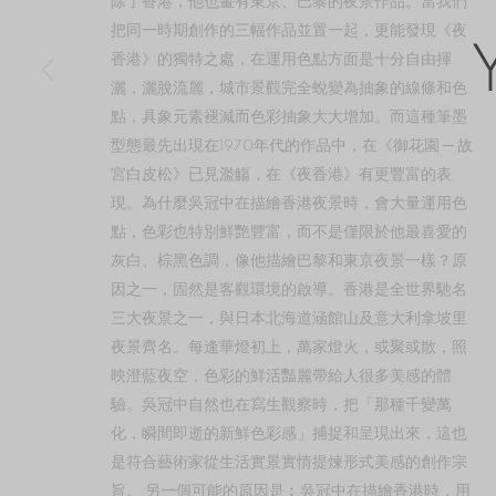
除了香港，他也畫有東京、巴黎的夜景作品。當我們
COPYRIGHT © 2026 YAN GALLERY
SITE BY ARTLOGIC
把同一時期創作的三幅作品並置一起，更能發現《夜
香港》的獨特之處，在運用色點方面是十分自由揮
灑，灑脫流麗，城市景觀完全蛻變為抽象的線條和色
點，具象元素褪減而色彩抽象大大增加。而這種筆墨
型態最先出現在1970年代的作品中，在《御花園 ─ 故
宮白皮松》已見濫觴，在《夜香港》有更豐富的表
現。為什麼吳冠中在描繪香港夜景時，會大量運用色
點，色彩也特別鮮艷豐富，而不是僅限於他最喜愛的
灰白、棕黑色調，像他描繪巴黎和東京夜景一樣？原
因之一，固然是客觀環境的啟導。香港是全世界馳名
三大夜景之一，與日本北海道涵館山及意大利拿坡里
夜景齊名。每逢華燈初上，萬家燈火，或聚或散，照
映澄藍夜空，色彩的鮮活豔麗帶給人很多美感的體
驗。吳冠中自然也在寫生觀察時，把「那種千變萬
化，瞬間即逝的新鮮色彩感」捕捉和呈現出來，這也
是符合藝術家從生活實景實情提煉形式美感的創作宗
旨。 另一個可能的原因是︰吳冠中在描繪香港時，用