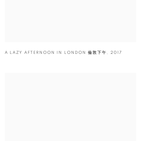
A LAZY AFTERNOON IN LONDON 倫敦下午
,
2017