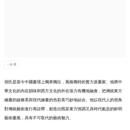
分享
胡氏是當今中國畫壇上獨來獨往，風格獨特的實力派畫家。他將中
華文化的內在韻味和西方文化的外在張力有機地融會，把傳統東方
繪畫的線條美與現代繪畫的色彩美巧妙地結合。他以現代人的視角
對傳統藝術進行再詮釋，創造出既富東方情調又具時代氣息的鮮明
藝術畫風，具有不可取代的藝術魅力。