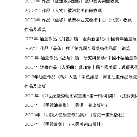
2007
年
作品《捉迷藏的遊戲》被中國美術館收藏
2008
年
作品《人物》被河北美術館收藏
2008
年
作品《坐姿》被奧林匹克藝術中心（北京）收藏
作品及獲獎：
1997
年
油畫作品《飛蟲》獲「走向新世紀
o
中國青年油畫展
1999
年
作品《品茶》獲「第九屆全國美術作品展」銅獎
2001
年
油畫作品《故居》獲「研究與超越
o
中國小幅油畫
2004
年油畫作品《入夢曲》參加第十屆全國美展，獲優秀
2015
年油畫作品《鳥》入選「本色如是
--
河北油畫作品展覽
作品及出版：
2001
年
《
21
世紀優秀藝術家畫集
o
第一輯
o
明鏡》（江蘇美
2004
年
《明鏡油畫集》（香港一畫出版社）
2006
年
《明鏡人體繪畫作品集》（香港一畫出版社）
2007
年
《明鏡畫集》（人民美術出版社）