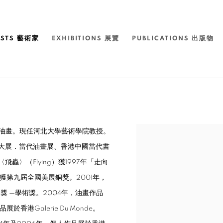
ISTS 藝術家
EXHIBITIONS 展覽
PUBLICATIONS 出版物
學油畫。現任河北大學藝術學院教授。
View works.
大展．當代油畫展、香港中國當代書
〉（Flying）獲1997年「走向
》獲第九屆全國美展銅獎。2001年，
 —學術獎。2004年，油畫作品
港Galerie Du Monde。