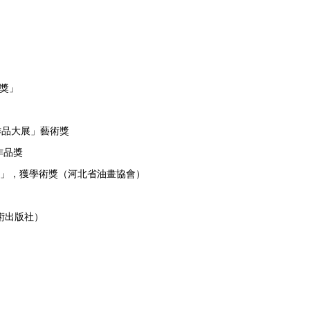
獎」
作品大展」藝術獎
作品獎
」，獲學術獎（河北省油畫協會）
術出版社）