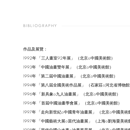
BIBLIOGRAPHY
作品及展覽：
1992
年
「三人畫室
92
年展」
（北京
o
中國美術館）
1993
年
「中國油畫雙年展」
（北京
o
中國美術館）
1994
年
「第二屆中國油畫展」
（北京
o
中國美術館）
1994
年
「第八屆全國美術作品展」
（石家莊
o
河北省博物館
1996
年
「新具象
o
九人油畫展」
（北京
o
中國美術館）
1996
年
「首屆中國油畫學會展」
（北京
o
中國美術館）
1997
年
「走向新世紀
o
中國青年油畫展」
（北京
o
中國美術
1997
年
「中國藝術大展
o
當代油畫展」
（上海
o
劉海粟美術