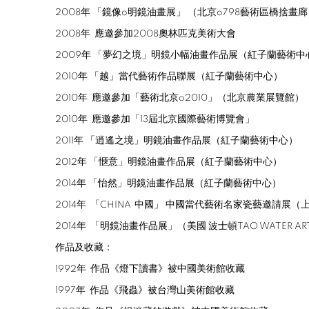
2008
年
「鏡像
o
明鏡油畫展」
（北京
o798
藝術區橋捨畫廊
2008
年
應邀參加
2008
奧林匹克美術大會
2009
年
「夢幻之境」明鏡小幅油畫作品展（紅子蘭藝術中
2010
年
「越」當代藝術作品聯展（紅子蘭藝術中心）
2010
年
應邀參加「藝術北京
o2010
」（北京農業展覽館）
2010
年
應邀參加「
13
屆北京國際藝術博覽會」
2011
年
「逍遙之境」明鏡油畫作品展（紅子蘭藝術中心）
2012
年
「愜意」明鏡油畫作品展（紅子蘭藝術中心）
2014
年
「怡然」明鏡油畫作品展（紅子蘭藝術中心）
2014
年
「
CHINA·
中國」
中國當代藝術名家瓷藝邀請展（
2014
年
「明鏡油畫作品展」（美國
波士頓
TAO WATER AR
作品及收藏：
1992
年
作品《燈下讀書》被中國美術館收藏
1997
年
作品《飛蟲》被台灣山美術館收藏