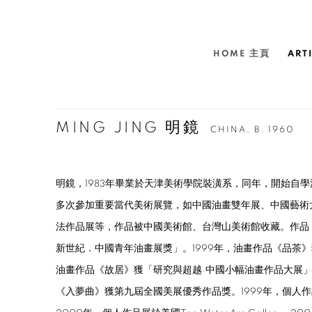
HOME 主頁
ART
MING JING 明鏡
CHINA,
B. 1960
明鏡，1983年畢業於天津美術學院裝潢系，同年，開始自
多次參加重要當代美術展覽，如中國油畫雙年展、中國藝術
法作品展等，作品被中國美術館、台灣山美術館收藏。作品〈飛蟲
新世紀．中國青年油畫展獎」。
1999年，油畫作品《品茶
油畫作品《故居》獲「研究與超越·中國小幅油畫作品大展」獎
《入夢曲》獲第九屆全國美展優秀作品獎。1999年，個人作品展於香