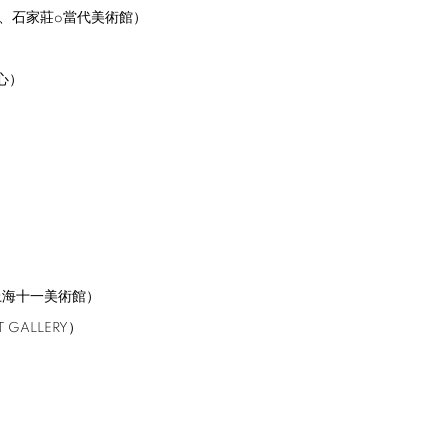
、石家莊
o
當代美術館）
心）
上海十一美術館）
T GALLERY
）