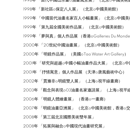
1998
年
「當代中國山水畫
o
油畫風景展」
（北京
o
中國美術
1998
年
「新社區
o
保定八人展」
（北京
o
中國美術館）
1999
年
「中國當代油畫名家百人小幅畫展」（北京
o
中國美
1999
年
「第九屆全國美術作品展」
（北京
o
中國美術館）
1999
年
「夢與真」個人作品展
（香港
oGalleries Du Monde
2000
年
「
20
世紀中國油畫展」
（北京
o
中國美術館）
2000
年
「明鏡作品展」
（美國
oTao Water Art Gallery
）
2001
年
「研究與超越
o
中國小幅油畫作品大展」
（北京
o
中
2001
年
「抒情寓意」個人作品展
（天津
o
唐風藝術中心）
2002
年
「賈滌非
o
明鏡雙人展」
（上海
o
視平線畫廊）
2003
年
「觀念與表現
o03
油畫名家邀請展」
（上海
o
視平
2006
年
「明鏡人體繪畫展」
（香港
o
一畫廊）
2007
年
「明鏡油畫亞洲展」
（北京
o
中國美術館，香港
o
2008
年
「第三屆北京國際美術雙年展」
2008
年
「拓展與融合
o
中國現代油畫研究展」