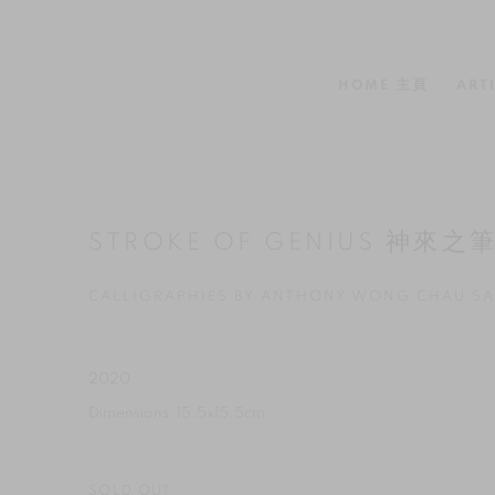
HOME 主頁
ART
STROKE OF GENIUS 神來之
CALLIGRAPHIES BY ANTHONY WONG CHA
2020
Dimensions: 15.5x15.5cm
SOLD OUT