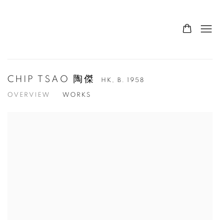
CHIP TSAO 陶傑
HK,
B. 1958
OVERVIEW
WORKS
View works.