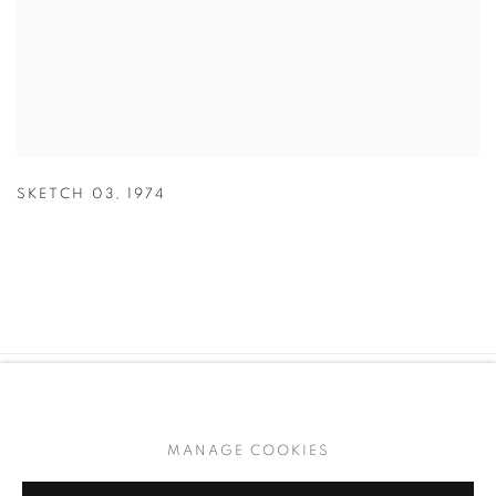
SKETCH 03
,
1974
MANAGE COOKIES
COPYRIGHT © 2026 YAN GALLERY
SITE BY ARTLOGIC
MANAGE COOKIES