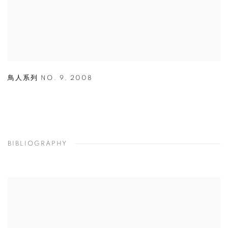
鳥人系列 NO. 9
,
2008
BIBLIOGRAPHY
View works.