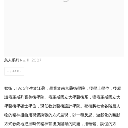
鳥人系列 No. 11, 2007
SHARE
鄒衛，
1966
年生於江蘇，畢業於南京藝術學院，獲學士學位，後就
讀俄羅斯列賓美術學院、俄羅斯國立大學藝術系，獲俄羅斯國立大
學藝術學碩士學位，現任教於藝術設計學院。鄒衛將社會各階層人
物的精神扭曲用視覺誇張的方式呈現，以一種反思、遊戲化的幽默
方式敏銳地把握時代精神背後所隱藏的問題，用輕鬆、調侃的方