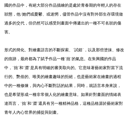
國的作品中，有絕大部分作品描繪的是處於青春期的年輕人的存在
狀態，他/她們或憂鬱、或迷惘，儘管作品中沒有對外部生存環境做
過多的交代，但仍然可以感受到畫面中傳遞出的一種不可名狀的傷
害。
形式的簡化、對繪畫語言的不斷探索、“試錯”，以及那些塗抹、修改
的痕跡，最終都為了賦予作品一種“拙”的氣息。在朱興國的作品
中，“拙”和“澀”是具有明確的審美取向的。它意味著藝術家對當下流
行的、艷俗的、唯美的繪畫趣味的拒絕，也是藝術家在繪畫的過程
中的一種修煉，與內心不斷對話的結果，同時，就語言本身來說，
也是希望形成一種非常個人化的繪畫意味。如果針對畫面的情緒表
達而言，“拙”和“澀”還具有另一種精神品格，這種品格源於藝術家對
青年人內心世界的捕捉與刻畫。