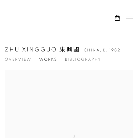
ZHU XINGGUO 朱興國
CHINA,
B. 1982
OVERVIEW
WORKS
BIBLIOGRAPHY
View works.