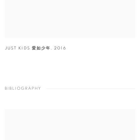
JUST KIDS 愛如少年
,
2016
BIBLIOGRAPHY
View works.