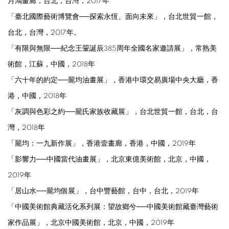
月鴻畫廊，台北，台灣，2017年
「臺北國際藝術博覽會──探索永恆、面向未來」，台
北世貿一館，
台北，台灣，2017年。
「有限與無限──紀念王翬誕辰385周年全國名家邀請展」，
常熟美
術館，
江蘇，中國，2018年
「六十年的約定──龎均油畫展」，
香港中環交易廣場中央大廳，香
港，中國，2018年
「灰調與色彩之約──龎氏家族收藏展」，台北世貿一館，台北，台
灣，2018年
「
龎均：一九新作展」，
香港壹畫廊，香港，中國，2019年
「影響力──中國當代油畫展」，
北京東億美術館，
北京，中國，
2019年
「居山水──龎均個展」，台
中豐藝館，台中，台北，2019年
「中國美術館典藏活化系列展：望故鄉兮──中國美術館藏臺灣藝術
家作品展」，
北京中國美術館，北京，中國，2019年