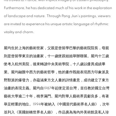
his travels to France, with implicit imagery of Eastern philosophy.
Furthermore, he has dedicated much of his work in the exploration
of landscape and nature. Through Pang Jiun’s paintings, viewers
are invited to experience his unique artistic language of rhythmic
vitality and charm.
龎均生於上海的藝術世家，父親是曾留學巴黎的藝術院院長，母親
則是曾留學東京的油畫家，十一歲便跟姐姐舉辦聯展。龎均十三歲
便考入杭州美院，後來轉讀中央美術學院，十八歲以優異成績畢
業。龎均融匯中西方的藝術哲學，他的畫作既能表現西方印象派及
野獸派的爆發力，亦藴涵東方文人畫的詩情畫意，成功建立了東方
油畫的表現主義。龎均自1987年起便定居台灣，並任教於國立台灣
藝術大學逾二十年，桃李滿門。龎均對華人藝術界貢獻良多，有著
舉足輕重的地位。1994年被納入《中國當代藝術界名人錄》，次年
並列入《英國劍橋世界名人錄》，作品廣為海內外美術館及私人珍