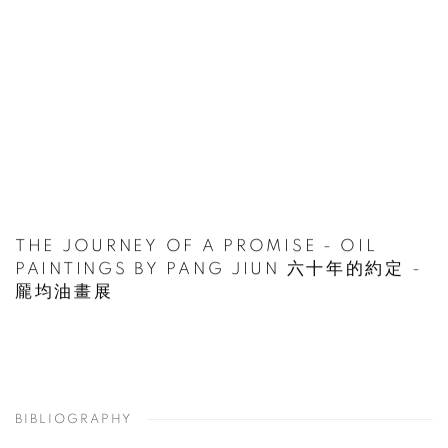
THE JOURNEY OF A PROMISE - OIL
PAINTINGS BY PANG JIUN 六十年的約定 -
龎均油畫展
BIBLIOGRAPHY