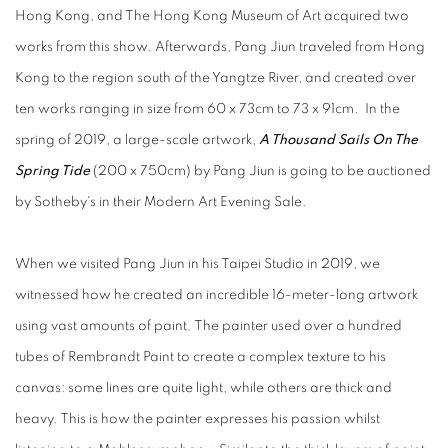
Hong Kong, and The Hong Kong Museum of Art acquired two
works from this show. Afterwards, Pang Jiun traveled from Hong
Kong to the region south of the Yangtze River, and created over
ten works ranging in size from 60 x 73cm to 73 x 91cm. In the
spring of 2019, a large-scale artwork,
A Thousand Sails On The
Spring Tide
(200 x 750cm) by Pang Jiun is going to be auctioned
by Sotheby's in their Modern Art Evening Sale.
When we visited Pang Jiun in his Taipei Studio in 2019, we
witnessed how he created an incredible 16-meter-long artwork
using vast amounts of paint. The painter used over a hundred
tubes of Rembrandt Paint to create a complex texture to his
canvas: some lines are quite light, while others are thick and
heavy. This is how the painter expresses his passion whilst