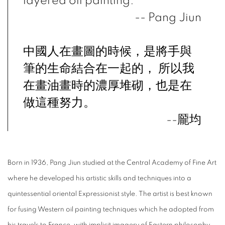
layered oil painting.
-- Pang Jiun
中國人在畫圖的時候，是將手與
筆的生命結合在一起的， 所以我
在畫油畫時的濃厚堆砌，也是在
做這種努力。
--
龎均
Born in 1936, Pang Jiun studied at the Central Academy of Fine Art
where he developed his artistic skills and techniques into a
quintessential oriental Expressionist style. The artist is best known
for fusing Western oil painting techniques which he adopted from