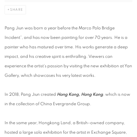
SHARE
Pang Jiun was born a year before the Marco Polo Bridge
Incident*, and has now been painting for over 70 years. He is a
painter who has matured over time. His works generate a deep
impact, and his creative spirit is enthralling. Viewers can
experience the artist’s passion by visiting the new exhibition at Yan
Gallery, which showcases his very latest works.
In 2018, Pang Jiun created
Hong Kong, Hong Kong
, which is now
in the collection of China Evergrande Group.
In the same year, Hongkong Land, a British–owned company,
hosted a large solo exhibition for the artist in Exchange Square,