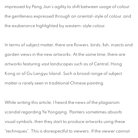
impressed by Pang Jiun’s agility to shift between usage of colour:
the gentleness expressed through an oriental-style of colour, and
the exuberance highlighted by western-style colour.
In terms of subject matter, there are flowers, birds, fish, insects and
garden views in the new artworks. At the same time, there are
artworks featuring vast landscapes such as of Central, Hong
Kong or of Gu Langyu Island. Such a broad range of subject
matter is rarely seen in traditional Chinese painting.
While writing this article, I heard the news of the plagiarism
scandal regarding Ye Yongqing. Painters sometimes absorb
visual symbols, then they start to produce artworks using these
“techniques”. This is disrespectful to viewers. If the viewer cannot