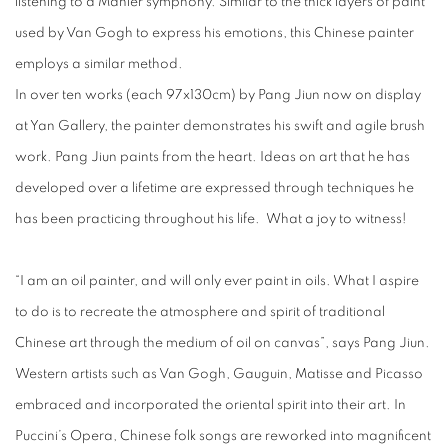
listening to a Mahler symphony. Similar to the thick layers of paint
used by Van Gogh to express his emotions, this Chinese painter
employs a similar method.
In over ten works (each 97x130cm) by Pang Jiun now on display
at Yan Gallery, the painter demonstrates his swift and agile brush
work. Pang Jiun paints from the heart. Ideas on art that he has
developed over a lifetime are expressed through techniques he
has been practicing throughout his life. What a joy to witness!
“I am an oil painter, and will only ever paint in oils. What I aspire
to do is to recreate the atmosphere and spirit of traditional
Chinese art through the medium of oil on canvas”, says Pang Jiun.
Western artists such as Van Gogh, Gauguin, Matisse and Picasso
embraced and incorporated the oriental spirit into their art. In
Puccini’s Opera, Chinese folk songs are reworked into magnificent