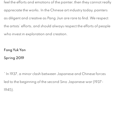
feel the efforts and emotions of the painter, then they cannot really
appreciate the works. In the Chinese art industry today, painters
as diligent and creative as Pang Jiun are rare to find. We respect
the artists’ efforts, and should always respect the efforts of people
who invest in exploration and creation.
Fong Yuk Yan
Spring 2019
* In 1937, a minor clash between Japanese and Chinese forces
led to the beginning of the second Sino Japanese war (1937-
1945).