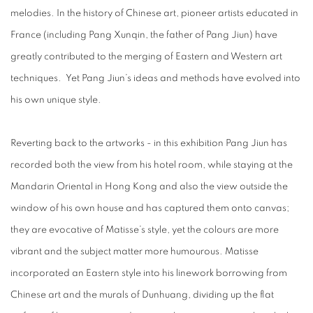
melodies. In the history of Chinese art, pioneer artists educated in
France (including Pang Xunqin, the father of Pang Jiun) have
greatly contributed to the merging of Eastern and Western art
techniques. Yet Pang Jiun’s ideas and methods have evolved into
his own unique style.
Reverting back to the artworks - in this exhibition Pang Jiun has
recorded both the view from his hotel room, while staying at the
Mandarin Oriental in Hong Kong and also the view outside the
window of his own house and has captured them onto canvas;
they are evocative of Matisse’s style, yet the colours are more
vibrant and the subject matter more humourous. Matisse
incorporated an Eastern style into his linework borrowing from
Chinese art and the murals of Dunhuang, dividing up the flat